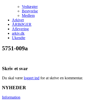
Vedtægter
Bestyrelse
Medlem
Arkivet
ÅRBØGER
Aflevering
arkiv.dk
Ukendte
5751-009a
Skriv et svar
Du skal være
logget ind
for at skrive en kommentar.
NYHEDER
Information